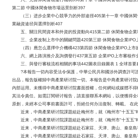
第二節 中國休閑食物市場远景剖析397
（三）进步企業中心競爭力的外部途徑405第十一章 中國休閑食
業融資途径與選擇剖析407
五、關注民間資本和外資的投資動向415第二節 休閑食物企業境內
三、企業改制上市中的關鍵問題420第三節 休閑食物企業IPO上
（四）應怎么選擇中介機構423第四節 休閑食物企業IPO上市的
六、網上路演推介及詢價發行437第五節 企業IPO上市審核作业
三、與發行審核流程相關的事項442圖表目錄圖表 1 全球首要
?本報告一切內容受法令保護，中華公民共和國涉外調查許可證：
出品，報告版權歸中商產業研讨院一切。本報告是中商產業研讨院
內部运用。未獲得中商產業研讨院書面授權，任何網站或媒體不得
其法令責任。如需訂閱研讨報告，請直接聯系本網站，以便獲得全
原創，未經本公司事前書面許可，拒絕任何办法復制、轉載。 在
近来，中商產業研讨院課題組赴梅州市，就《梅州市“十五五”時期
近来，中商產業研讨院課題組赴梅州市，就《梅州市“十五五”時期
近来，中商產業研讨院課題組赴石家莊、天津、唐山、秦皇島等地
近来，中商產業研讨院課題組赴石家莊、天津、唐山、秦皇島等地