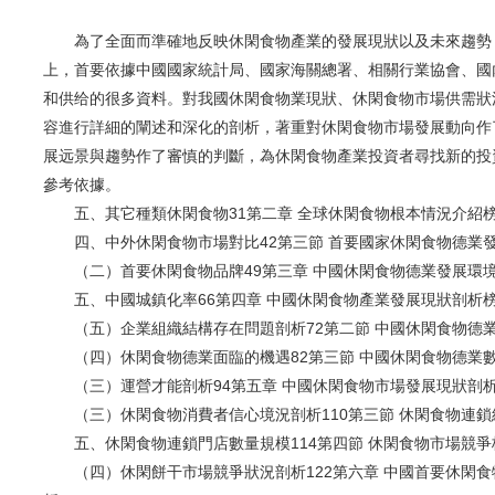
為了全面而準確地反映休閑食物產業的發展現狀以及未來趨勢，
上，首要依據中國國家統計局、國家海關總署、相關行業協會、國
和供给的很多資料。對我國休閑食物業現狀、休閑食物市場供需狀
容進行詳細的闡述和深化的剖析，著重對休閑食物市場發展動向作
展远景與趨勢作了審慎的判斷，為休閑食物產業投資者尋找新的投
參考依據。
五、其它種類休閑食物31第二章 全球休閑食物根本情況介紹榜
四、中外休閑食物市場對比42第三節 首要國家休閑食物德業發
（二）首要休閑食物品牌49第三章 中國休閑食物德業發展環境
五、中國城鎮化率66第四章 中國休閑食物產業發展現狀剖析榜
（五）企業組織結構存在問題剖析72第二節 中國休閑食物德業
（四）休閑食物德業面臨的機遇82第三節 中國休閑食物德業數
（三）運營才能剖析94第五章 中國休閑食物市場發展現狀剖析
（三）休閑食物消費者信心境況剖析110第三節 休閑食物連鎖經
五、休閑食物連鎖門店數量規模114第四節 休閑食物市場競爭格
（四）休閑餅干市場競爭狀況剖析122第六章 中國首要休閑食